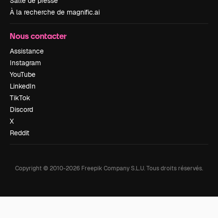
Salle de presse
À la recherche de magnific.ai
Nous contacter
Assistance
Instagram
YouTube
LinkedIn
TikTok
Discord
X
Reddit
Copyright © 2010-
2026
Freepik Company S.L.U.
Tous droits réservés
.