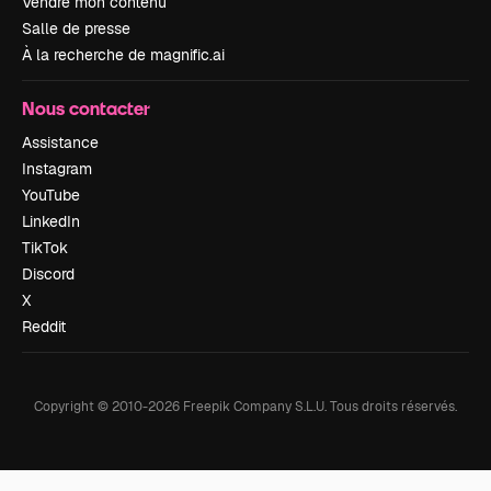
Vendre mon contenu
Salle de presse
À la recherche de magnific.ai
Nous contacter
Assistance
Instagram
YouTube
LinkedIn
TikTok
Discord
X
Reddit
Copyright © 2010-
2026
Freepik Company S.L.U.
Tous droits réservés
.