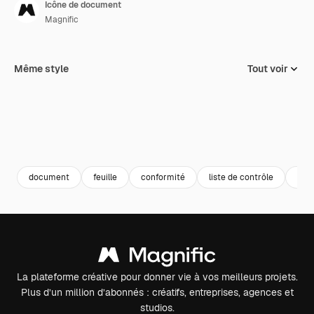
Icône de document
Magnific
Même style
Tout voir
document
feuille
conformité
liste de contrôle
coc
La plateforme créative pour donner vie à vos meilleurs projets.
Plus d’un million d’abonnés : créatifs, entreprises, agences et
studios.