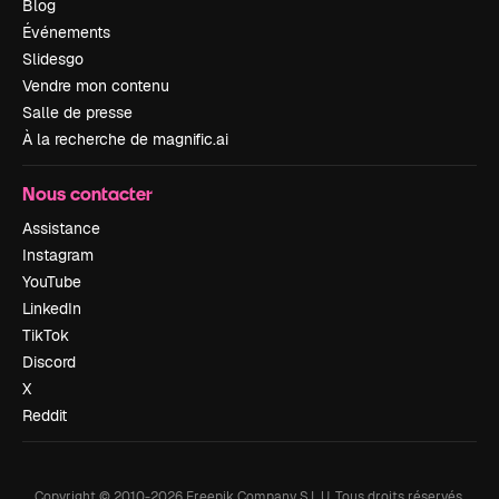
Blog
Événements
Slidesgo
Vendre mon contenu
Salle de presse
À la recherche de magnific.ai
Nous contacter
Assistance
Instagram
YouTube
LinkedIn
TikTok
Discord
X
Reddit
Copyright © 2010-
2026
Freepik Company S.L.U.
Tous droits réservés
.