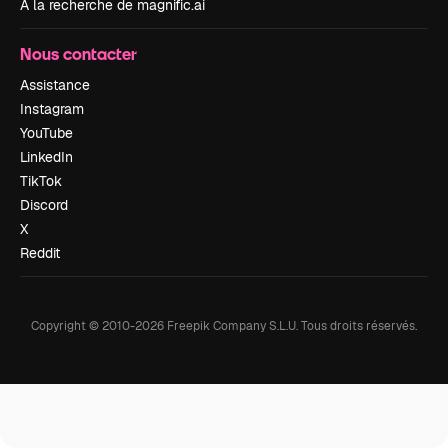
À la recherche de magnific.ai
Nous contacter
Assistance
Instagram
YouTube
LinkedIn
TikTok
Discord
X
Reddit
Copyright © 2010-
2026
Freepik Company S.L.U.
Tous droits réservés
.