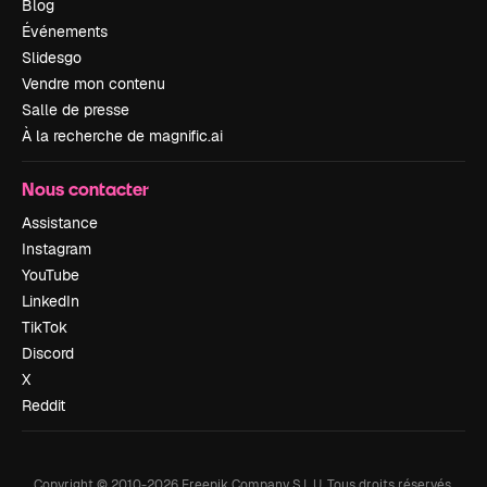
Blog
Événements
Slidesgo
Vendre mon contenu
Salle de presse
À la recherche de magnific.ai
Nous contacter
Assistance
Instagram
YouTube
LinkedIn
TikTok
Discord
X
Reddit
Copyright © 2010-
2026
Freepik Company S.L.U.
Tous droits réservés
.