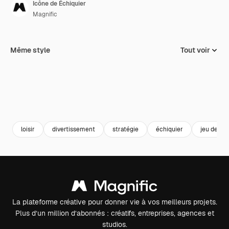
Icône de Échiquier
Magnific
Même style
Tout voir
loisir
divertissement
stratégie
échiquier
jeu de so
La plateforme créative pour donner vie à vos meilleurs projets.
Plus d’un million d’abonnés : créatifs, entreprises, agences et
studios.