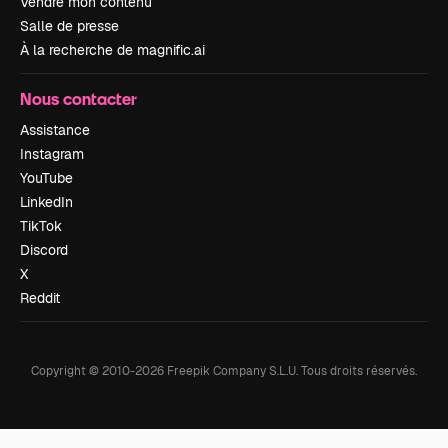
Vendre mon contenu
Salle de presse
À la recherche de magnific.ai
Nous contacter
Assistance
Instagram
YouTube
LinkedIn
TikTok
Discord
X
Reddit
Copyright © 2010-
2026
Freepik Company S.L.U.
Tous droits réservés
.