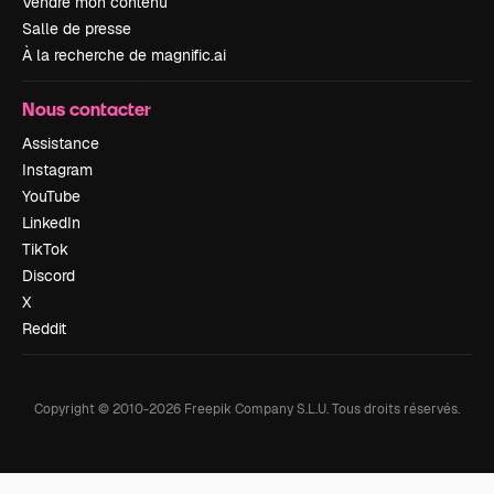
Vendre mon contenu
Salle de presse
À la recherche de magnific.ai
Nous contacter
Assistance
Instagram
YouTube
LinkedIn
TikTok
Discord
X
Reddit
Copyright © 2010-
2026
Freepik Company S.L.U.
Tous droits réservés
.