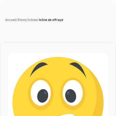
Accueil
/
Stock
/
Icônes
/
Icône de effrayé