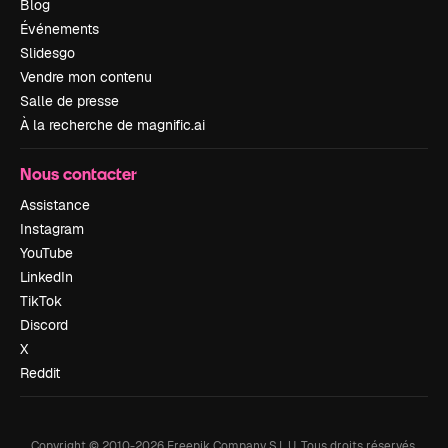
Blog
Événements
Slidesgo
Vendre mon contenu
Salle de presse
À la recherche de magnific.ai
Nous contacter
Assistance
Instagram
YouTube
LinkedIn
TikTok
Discord
X
Reddit
Copyright © 2010-
2026
Freepik Company S.L.U.
Tous droits réservés
.