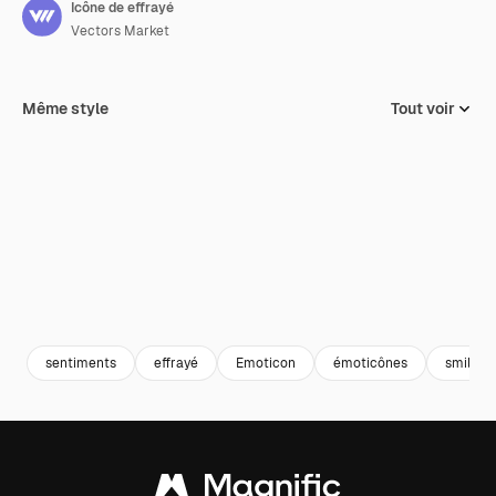
Icône de effrayé
Vectors Market
Même style
Tout voir
sentiments
effrayé
Emoticon
émoticônes
smileys