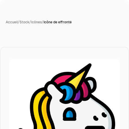
Accueil
/
Stock
/
Icônes
/
Icône de effronté