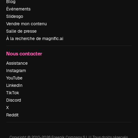
Blog
Événements
Slidesgo
Vendre mon contenu
Salle de presse
À la recherche de magnific.ai
Nous contacter
Assistance
Instagram
YouTube
LinkedIn
TikTok
Discord
X
Reddit
Copyright © 2010-
2026
Freepik Company S.L.U.
Tous droits réservés
.