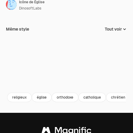
Icône de Église
DinosoftLabs
Même style
Tout voir
religieux
église
orthodoxe
catholique
chrétien