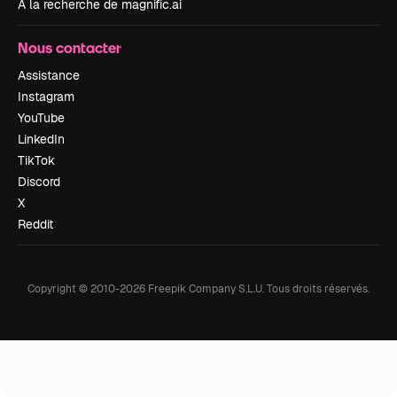
À la recherche de magnific.ai
Nous contacter
Assistance
Instagram
YouTube
LinkedIn
TikTok
Discord
X
Reddit
Copyright © 2010-
2026
Freepik Company S.L.U.
Tous droits réservés
.