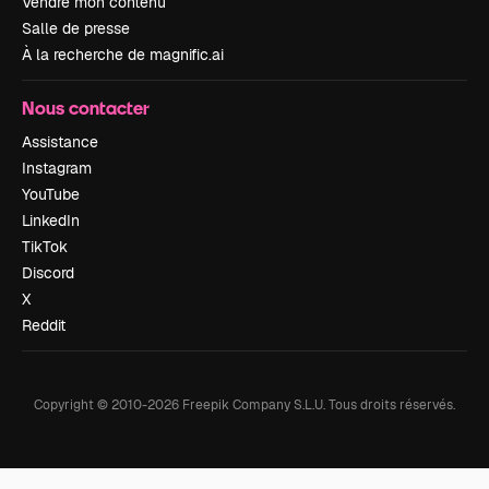
Vendre mon contenu
Salle de presse
À la recherche de magnific.ai
Nous contacter
Assistance
Instagram
YouTube
LinkedIn
TikTok
Discord
X
Reddit
Copyright © 2010-
2026
Freepik Company S.L.U.
Tous droits réservés
.