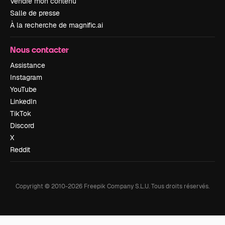
Vendre mon contenu
Salle de presse
À la recherche de magnific.ai
Nous contacter
Assistance
Instagram
YouTube
LinkedIn
TikTok
Discord
X
Reddit
Copyright © 2010-
2026
Freepik Company S.L.U.
Tous droits réservés
.