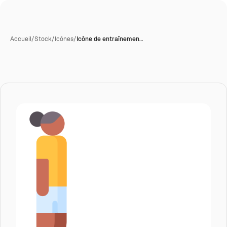
Accueil
/
Stock
/
Icônes
/
Icône de entraînemen…