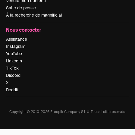
Vendre mon contenu
Salle de presse
À la recherche de magnific.ai
Nous contacter
Assistance
Instagram
YouTube
LinkedIn
TikTok
Discord
X
Reddit
Copyright © 2010-
2026
Freepik Company S.L.U.
Tous droits réservés
.