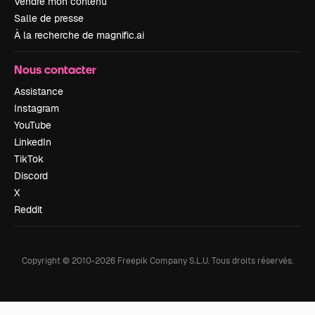
Vendre mon contenu
Salle de presse
À la recherche de magnific.ai
Nous contacter
Assistance
Instagram
YouTube
LinkedIn
TikTok
Discord
X
Reddit
Copyright © 2010-
2026
Freepik Company S.L.U.
Tous droits réservés
.