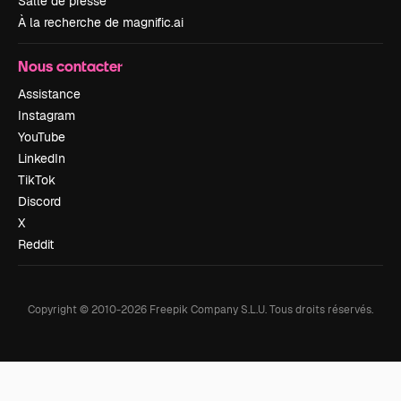
Salle de presse
À la recherche de magnific.ai
Nous contacter
Assistance
Instagram
YouTube
LinkedIn
TikTok
Discord
X
Reddit
Copyright © 2010-
2026
Freepik Company S.L.U.
Tous droits réservés
.