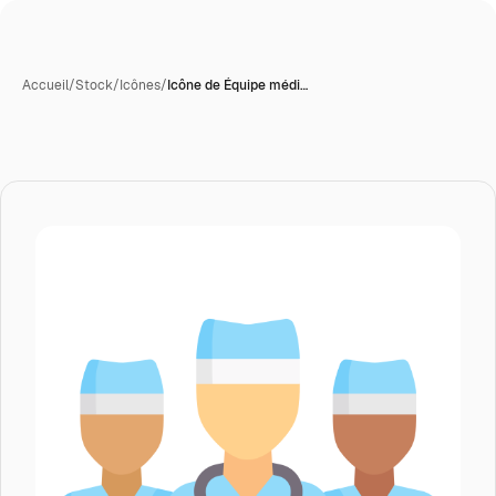
Accueil
/
Stock
/
Icônes
/
Icône de Équipe médi…