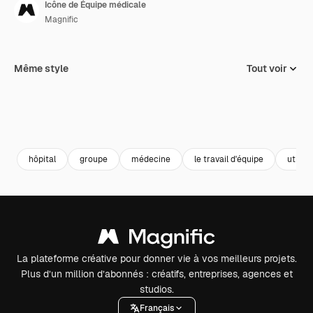
Icône de Équipe médicale
Magnific
Même style
Tout voir
hôpital
groupe
médecine
le travail d'équipe
utilisa
La plateforme créative pour donner vie à vos meilleurs projets.
Plus d’un million d’abonnés : créatifs, entreprises, agences et
studios.
Français