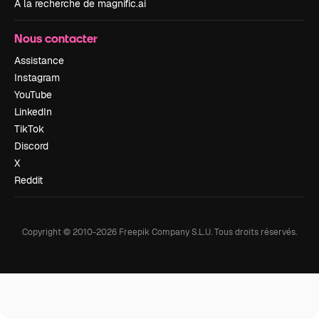
À la recherche de magnific.ai
Nous contacter
Assistance
Instagram
YouTube
LinkedIn
TikTok
Discord
X
Reddit
Copyright © 2010-
2026
Freepik Company S.L.U.
Tous droits réservés
.