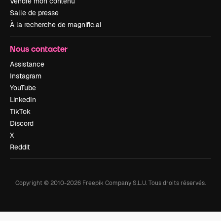
Vendre mon contenu
Salle de presse
À la recherche de magnific.ai
Nous contacter
Assistance
Instagram
YouTube
LinkedIn
TikTok
Discord
X
Reddit
Copyright © 2010-
2026
Freepik Company S.L.U.
Tous droits réservés
.