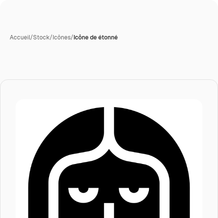
Accueil
/
Stock
/
Icônes
/
Icône de étonné