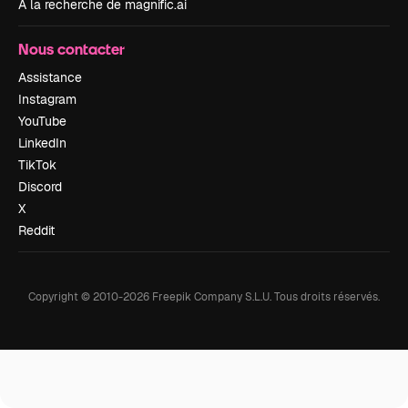
À la recherche de magnific.ai
Nous contacter
Assistance
Instagram
YouTube
LinkedIn
TikTok
Discord
X
Reddit
Copyright © 2010-
2026
Freepik Company S.L.U.
Tous droits réservés
.