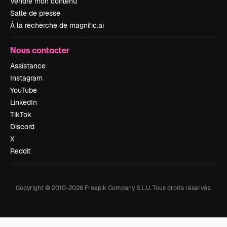
Vendre mon contenu
Salle de presse
À la recherche de magnific.ai
Nous contacter
Assistance
Instagram
YouTube
LinkedIn
TikTok
Discord
X
Reddit
Copyright © 2010-
2026
Freepik Company S.L.U.
Tous droits réservés
.