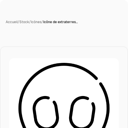
Accueil
/
Stock
/
Icônes
/
Icône de extraterres…