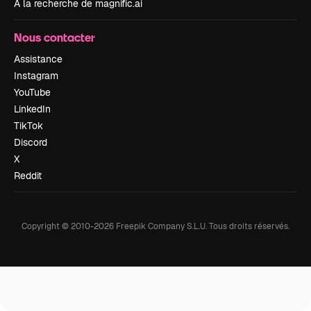
À la recherche de magnific.ai
Nous contacter
Assistance
Instagram
YouTube
LinkedIn
TikTok
Discord
X
Reddit
Copyright © 2010-
2026
Freepik Company S.L.U.
Tous droits réservés
.