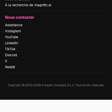
À la recherche de magnific.ai
Nous contacter
Assistance
Instagram
YouTube
LinkedIn
TikTok
Discord
X
Reddit
Copyright © 2010-
2026
Freepik Company S.L.U.
Tous droits réservés
.