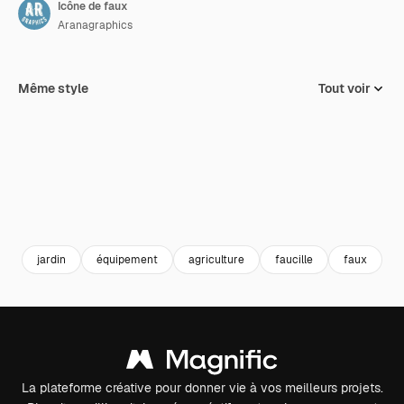
Icône de faux
Aranagraphics
Même style
Tout voir
jardin
équipement
agriculture
faucille
faux
t
La plateforme créative pour donner vie à vos meilleurs projets.