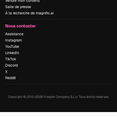
Vendre mon contenu
Salle de presse
À la recherche de magnific.ai
Nous contacter
Assistance
Instagram
YouTube
LinkedIn
TikTok
Discord
X
Reddit
Copyright © 2010-
2026
Freepik Company S.L.U.
Tous droits réservés
.