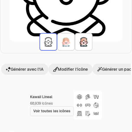
Générer avec l’IA
Modifier l’icône
Générer un pac
Kawaii Lineal
68,939
Icônes
Voir toutes les icônes