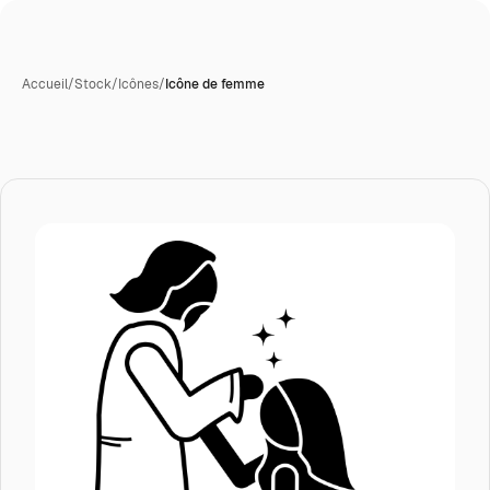
Accueil
/
Stock
/
Icônes
/
Icône de femme