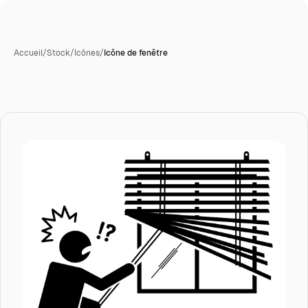
Accueil
/
Stock
/
Icônes
/
Icône de fenêtre