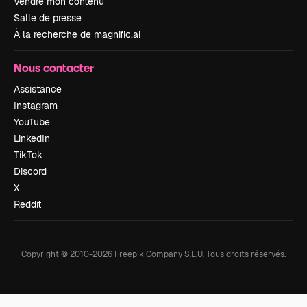
Vendre mon contenu
Salle de presse
À la recherche de magnific.ai
Nous contacter
Assistance
Instagram
YouTube
LinkedIn
TikTok
Discord
X
Reddit
Copyright © 2010-
2026
Freepik Company S.L.U.
Tous droits réservés
.