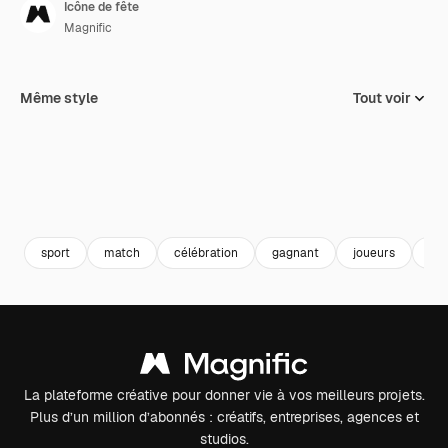
Icône de fête
Magnific
Même style
Tout voir
sport
match
célébration
gagnant
joueurs
tou
La plateforme créative pour donner vie à vos meilleurs projets.
Plus d’un million d’abonnés : créatifs, entreprises, agences et
studios.