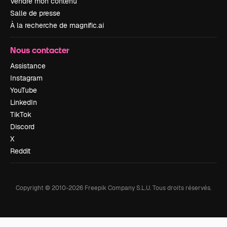
Vendre mon contenu
Salle de presse
À la recherche de magnific.ai
Nous contacter
Assistance
Instagram
YouTube
LinkedIn
TikTok
Discord
X
Reddit
Copyright © 2010-
2026
Freepik Company S.L.U.
Tous droits réservés
.