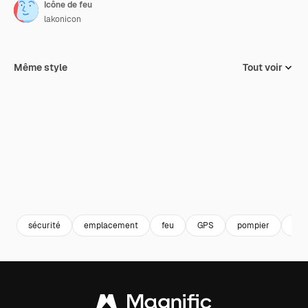
Icône de feu
lakonicon
Même style
Tout voir
sécurité
emplacement
feu
GPS
pompier
goup