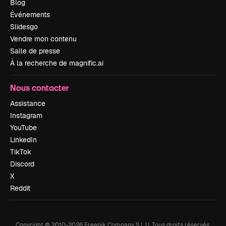
Blog
Événements
Slidesgo
Vendre mon contenu
Salle de presse
À la recherche de magnific.ai
Nous contacter
Assistance
Instagram
YouTube
LinkedIn
TikTok
Discord
X
Reddit
Copyright © 2010-
2026
Freepik Company S.L.U.
Tous droits réservés
.