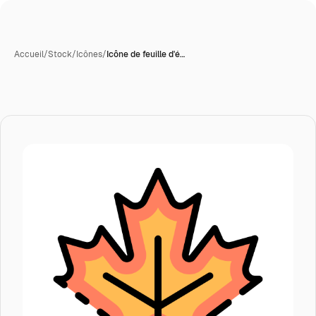
Accueil
/
Stock
/
Icônes
/
Icône de feuille d'é…