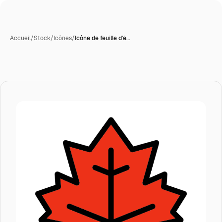
Accueil
/
Stock
/
Icônes
/
Icône de feuille d'é…