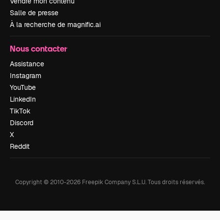
Vendre mon contenu
Salle de presse
À la recherche de magnific.ai
Nous contacter
Assistance
Instagram
YouTube
LinkedIn
TikTok
Discord
X
Reddit
Copyright © 2010-
2026
Freepik Company S.L.U.
Tous droits réservés
.