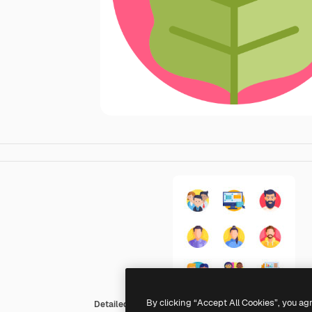
By clicking “Accept All Cookies”, you ag
Detailed Flat Circular Flat