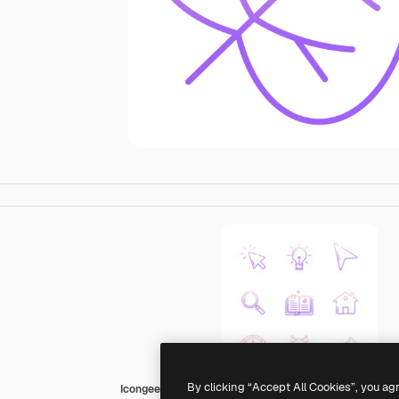
By clicking “Accept All Cookies”, you ag
Icongeek26 Outline Gradient