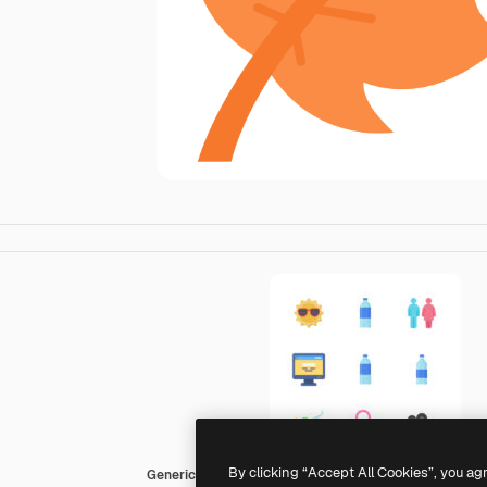
By clicking “Accept All Cookies”, you ag
Generic Flat