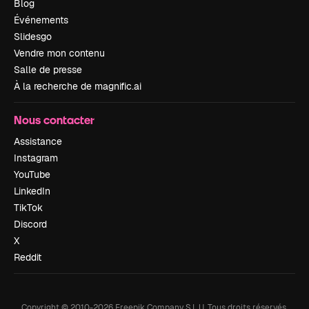
Blog
Événements
Slidesgo
Vendre mon contenu
Salle de presse
À la recherche de magnific.ai
Nous contacter
Assistance
Instagram
YouTube
LinkedIn
TikTok
Discord
X
Reddit
Copyright © 2010-
2026
Freepik Company S.L.U.
Tous droits réservés
.