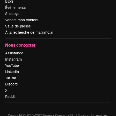
Blog
Événements
Slidesgo
Vendre mon contenu
Salle de presse
À la recherche de magnific.ai
Nous contacter
Assistance
Instagram
YouTube
LinkedIn
TikTok
Discord
X
Reddit
Copyright © 2010-
2026
Freepik Company S.L.U.
Tous droits réservés
.