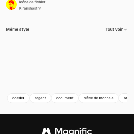
Icône de fichier
Kiranshastry
Même style
Tout voir
dossier
argent
document
pièce de monnaie
archi