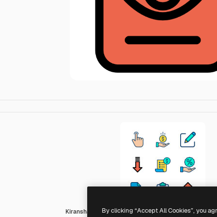
By clicking “Accept All Cookies”, you ag
Kiranshastry Lineal Color