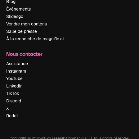
Blog
Événements
Slidesgo
Vendre mon contenu
Salle de presse
À la recherche de magnific.ai
Nous contacter
Assistance
Instagram
YouTube
LinkedIn
TikTok
Discord
X
Reddit
Copyright © 2010-
2026
Freepik Company S.L.U.
Tous droits réservés
.