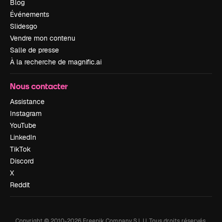
Blog
Événements
Slidesgo
Vendre mon contenu
Salle de presse
À la recherche de magnific.ai
Nous contacter
Assistance
Instagram
YouTube
LinkedIn
TikTok
Discord
X
Reddit
Copyright © 2010-
2026
Freepik Company S.L.U.
Tous droits réservés
.