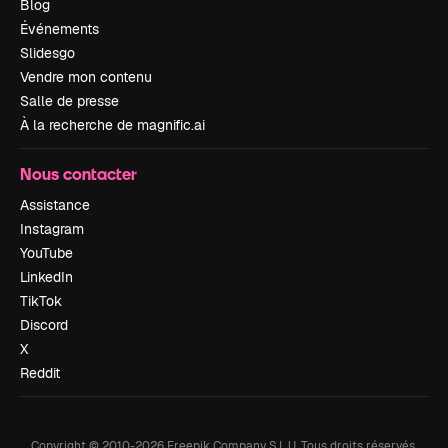
Blog
Événements
Slidesgo
Vendre mon contenu
Salle de presse
À la recherche de magnific.ai
Nous contacter
Assistance
Instagram
YouTube
LinkedIn
TikTok
Discord
X
Reddit
Copyright © 2010-
2026
Freepik Company S.L.U.
Tous droits réservés
.