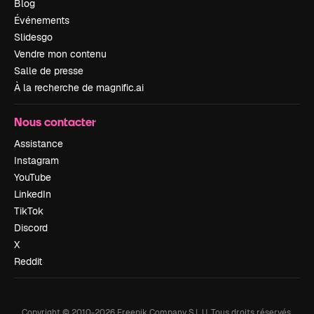
Blog
Événements
Slidesgo
Vendre mon contenu
Salle de presse
À la recherche de magnific.ai
Nous contacter
Assistance
Instagram
YouTube
LinkedIn
TikTok
Discord
X
Reddit
Copyright © 2010-
2026
Freepik Company S.L.U.
Tous droits réservés
.