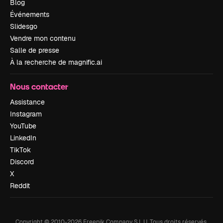
Blog
Événements
Slidesgo
Vendre mon contenu
Salle de presse
À la recherche de magnific.ai
Nous contacter
Assistance
Instagram
YouTube
LinkedIn
TikTok
Discord
X
Reddit
Copyright © 2010-
2026
Freepik Company S.L.U.
Tous droits réservés
.