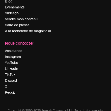
Blog
Événements
Slidesgo
Vendre mon contenu
Salle de presse
À la recherche de magnific.ai
Nous contacter
Assistance
Instagram
YouTube
LinkedIn
TikTok
Discord
X
Reddit
Copyright © 2010-
2026
Freepik Company S.L.U.
Tous droits réservés
.