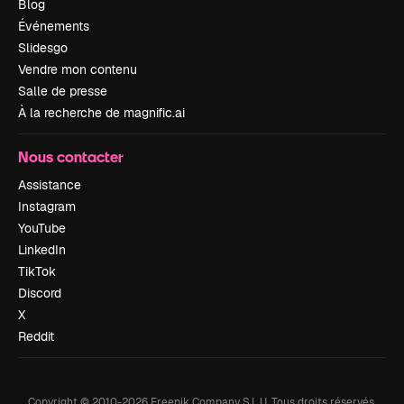
Blog
Événements
Slidesgo
Vendre mon contenu
Salle de presse
À la recherche de magnific.ai
Nous contacter
Assistance
Instagram
YouTube
LinkedIn
TikTok
Discord
X
Reddit
Copyright © 2010-
2026
Freepik Company S.L.U.
Tous droits réservés
.