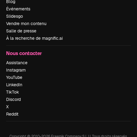
Blog
Événements
Slidesgo
Vendre mon contenu
Salle de presse
À la recherche de magnific.ai
Nous contacter
Assistance
Instagram
YouTube
LinkedIn
TikTok
Discord
X
Reddit
Copyright © 2010-
2026
Freepik Company S.L.U.
Tous droits réservés
.