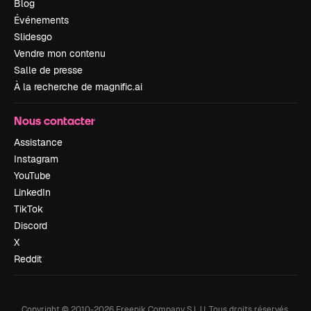
Blog
Événements
Slidesgo
Vendre mon contenu
Salle de presse
À la recherche de magnific.ai
Nous contacter
Assistance
Instagram
YouTube
LinkedIn
TikTok
Discord
X
Reddit
Copyright © 2010-
2026
Freepik Company S.L.U.
Tous droits réservés
.