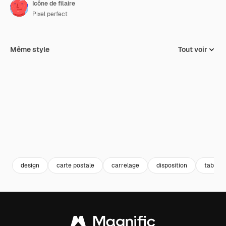
Icône de filaire
Pixel perfect
Même style
Tout voir
design
carte postale
carrelage
disposition
tableau