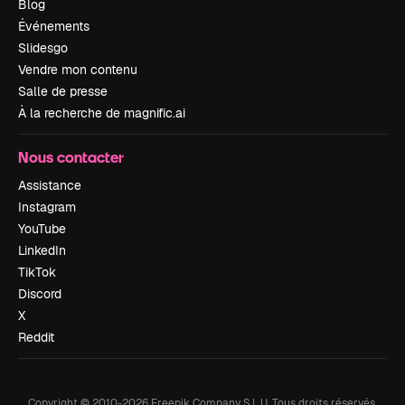
Blog
Événements
Slidesgo
Vendre mon contenu
Salle de presse
À la recherche de magnific.ai
Nous contacter
Assistance
Instagram
YouTube
LinkedIn
TikTok
Discord
X
Reddit
Copyright © 2010-
2026
Freepik Company S.L.U.
Tous droits réservés
.