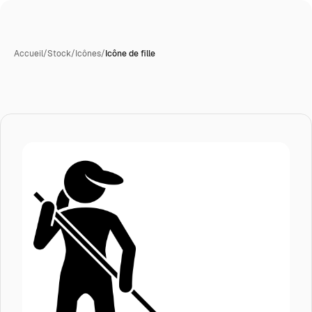
Accueil
/
Stock
/
Icônes
/
Icône de fille