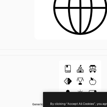
By clicking “Accept All Cookies”, you ag
Generic black fill