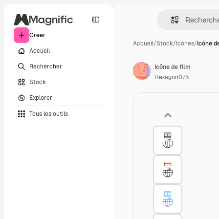
Créer
Accueil
/
Stock
/
Icônes
/
Icône de
Accueil
Rechercher
Icône de film
Hexagon075
Stock
Explorer
Tous les outils