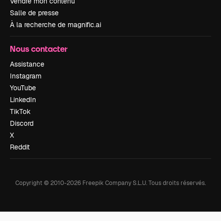
Vendre mon contenu
Salle de presse
À la recherche de magnific.ai
Nous contacter
Assistance
Instagram
YouTube
LinkedIn
TikTok
Discord
X
Reddit
Copyright © 2010-
2026
Freepik Company S.L.U.
Tous droits réservés
.